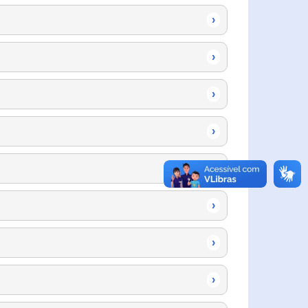
›
›
›
›
›
›
›
›