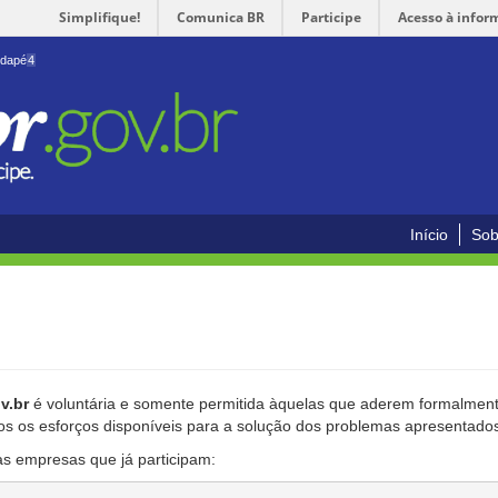
Simplifique!
Comunica BR
Participe
Acesso à infor
odapé
4
Início
Sob
v.br
é voluntária e somente permitida àquelas que aderem formalmente
os os esforços disponíveis para a solução dos problemas apresentado
as empresas que já participam: