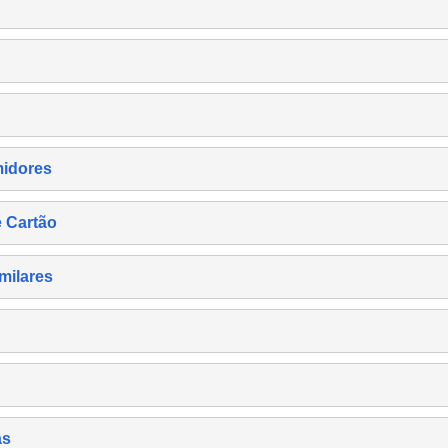
midores
e Cartão
milares
as