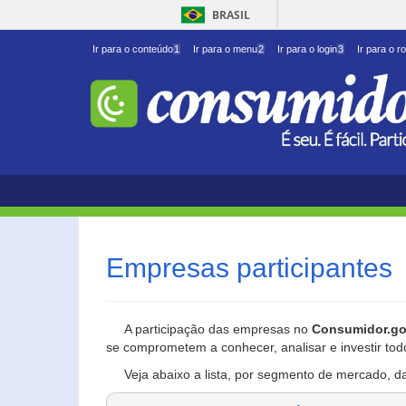
BRASIL
Ir para o conteúdo
1
Ir para o menu
2
Ir para o login
3
Ir para o r
Empresas participantes
A participação das empresas no
Consumidor.go
se comprometem a conhecer, analisar e investir tod
Veja abaixo a lista, por segmento de mercado, d