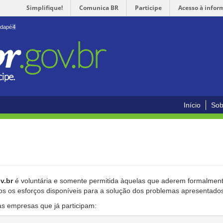
Simplifique!
Comunica BR
Participe
Acesso à infor
odapé
4
Início
Sob
v.br
é voluntária e somente permitida àquelas que aderem formalmente
os os esforços disponíveis para a solução dos problemas apresentado
as empresas que já participam: