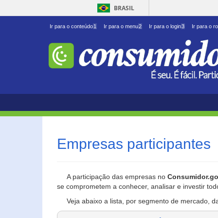
BRASIL
Ir para o conteúdo
1
Ir para o menu
2
Ir para o login
3
Ir para o r
Empresas participantes
A participação das empresas no
Consumidor.go
se comprometem a conhecer, analisar e investir tod
Veja abaixo a lista, por segmento de mercado, d