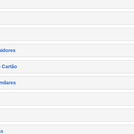
midores
e Cartão
milares
as