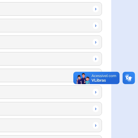
›
›
›
›
›
›
›
›