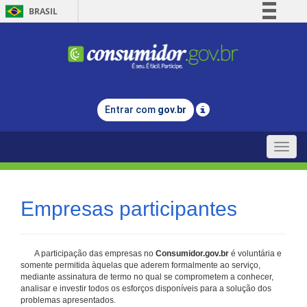
BRASIL
Simplifique!
Comunica BR
Participe
Acesso à informação
Entrar com
gov.br
Legislação
Canais
Toggle
naviga
Empresas participantes
A participação das empresas no
Consumidor.gov.br
é voluntária e
somente permitida àquelas que aderem formalmente ao serviço,
mediante assinatura de termo no qual se comprometem a conhecer,
analisar e investir todos os esforços disponíveis para a solução dos
problemas apresentados.