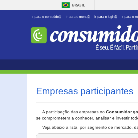
BRASIL
Ir para o conteúdo
1
Ir para o menu
2
Ir para o login
3
Ir para o r
Empresas participantes
A participação das empresas no
Consumidor.go
se comprometem a conhecer, analisar e investir tod
Veja abaixo a lista, por segmento de mercado, d