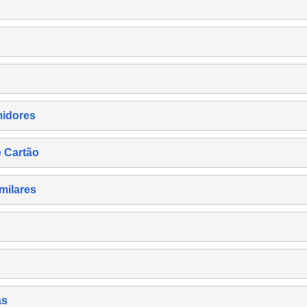
midores
e Cartão
milares
as