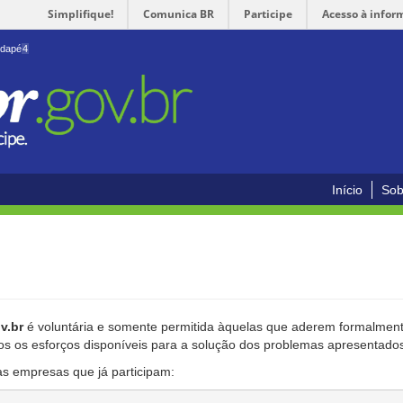
Simplifique!
Comunica BR
Participe
Acesso à infor
odapé
4
Início
Sob
v.br
é voluntária e somente permitida àquelas que aderem formalmente
os os esforços disponíveis para a solução dos problemas apresentado
as empresas que já participam: