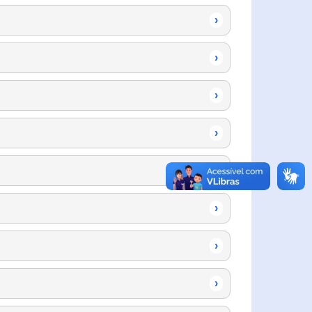
›
›
›
›
›
›
›
›