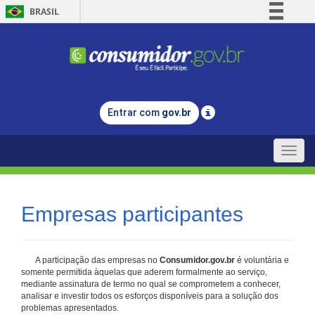
BRASIL
Simplifique!
Comunica BR
Participe
Acesso à informação
Entrar com
gov.br
Legislação
Canais
Toggle
naviga
Empresas participantes
A participação das empresas no
Consumidor.gov.br
é voluntária e
somente permitida àquelas que aderem formalmente ao serviço,
mediante assinatura de termo no qual se comprometem a conhecer,
analisar e investir todos os esforços disponíveis para a solução dos
problemas apresentados.