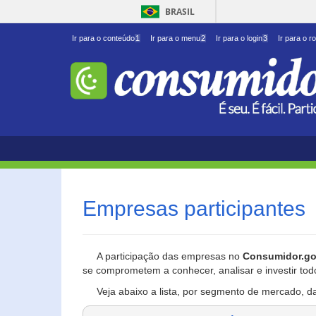
BRASIL
Ir para o conteúdo
1
Ir para o menu
2
Ir para o login
3
Ir para o r
Empresas participantes
A participação das empresas no
Consumidor.go
se comprometem a conhecer, analisar e investir tod
Veja abaixo a lista, por segmento de mercado, d