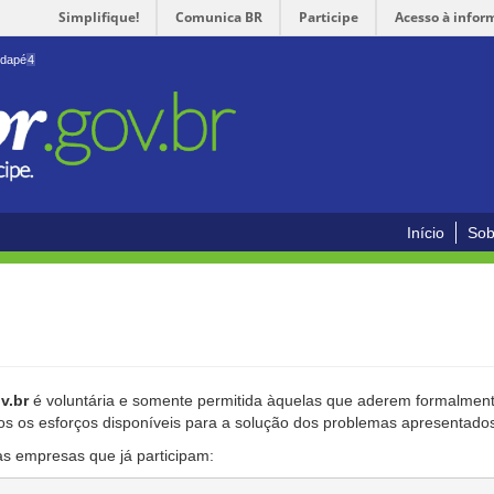
Simplifique!
Comunica BR
Participe
Acesso à infor
odapé
4
Início
Sob
v.br
é voluntária e somente permitida àquelas que aderem formalmente
os os esforços disponíveis para a solução dos problemas apresentado
as empresas que já participam: