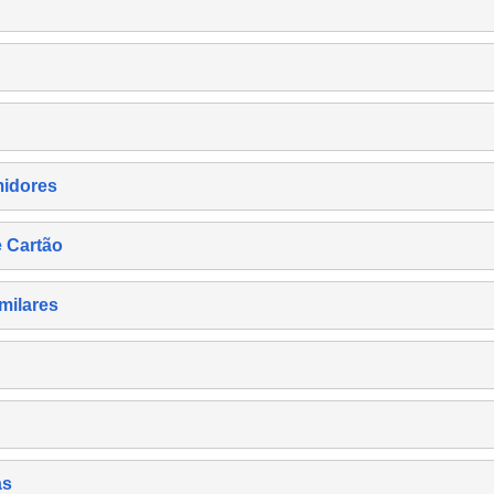
midores
e Cartão
milares
as