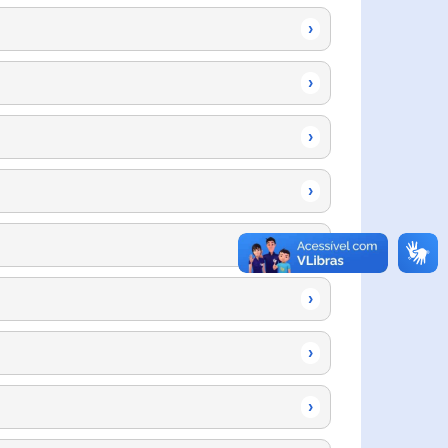
›
›
›
›
›
›
›
›