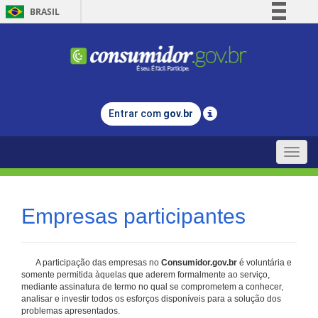
BRASIL
Simplifique!
Comunica BR
Participe
Acesso à informação
Entrar com
gov.br
Legislação
Canais
Toggle
naviga
Empresas participantes
A participação das empresas no
Consumidor.gov.br
é voluntária e
somente permitida àquelas que aderem formalmente ao serviço,
mediante assinatura de termo no qual se comprometem a conhecer,
analisar e investir todos os esforços disponíveis para a solução dos
problemas apresentados.