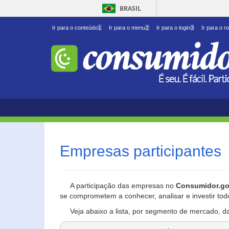
BRASIL
Ir para o conteúdo
1
Ir para o menu
2
Ir para o login
3
Ir para o r
Empresas participantes
A participação das empresas no
Consumidor.go
se comprometem a conhecer, analisar e investir tod
Veja abaixo a lista, por segmento de mercado, d