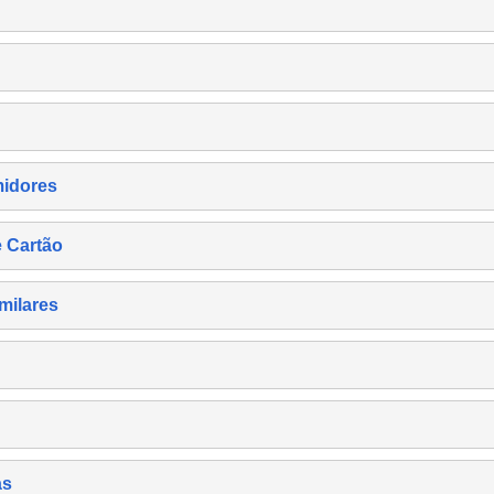
midores
e Cartão
milares
as