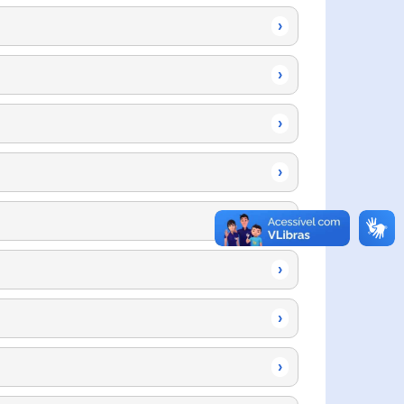
›
›
›
›
›
›
›
›