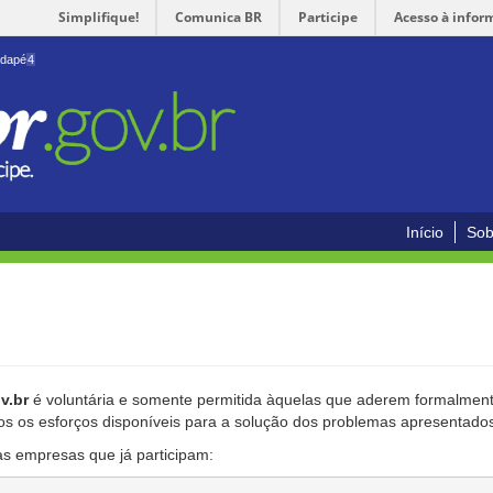
Simplifique!
Comunica BR
Participe
Acesso à infor
odapé
4
Início
Sob
v.br
é voluntária e somente permitida àquelas que aderem formalmente
os os esforços disponíveis para a solução dos problemas apresentado
as empresas que já participam: