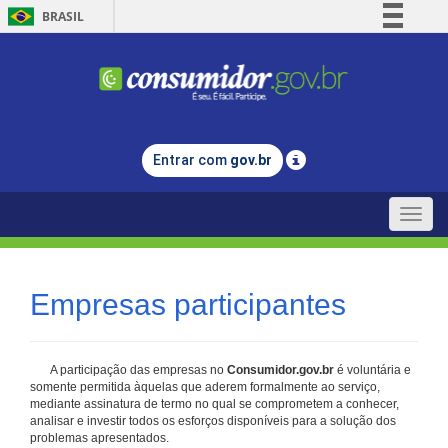
BRASIL
Simplifique!
Comunica BR
Participe
Acesso à informação
Entrar com
gov.br
Legislação
Canais
Toggle
naviga
Empresas participantes
A participação das empresas no
Consumidor.gov.br
é voluntária e
somente permitida àquelas que aderem formalmente ao serviço,
mediante assinatura de termo no qual se comprometem a conhecer,
analisar e investir todos os esforços disponíveis para a solução dos
problemas apresentados.