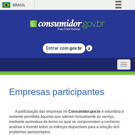
BRASIL
Simplifique!
Comunica BR
Participe
Acesso à informação
Entrar com
gov.br
Legislação
Canais
Toggle
naviga
Empresas participantes
A participação das empresas no
Consumidor.gov.br
é voluntária e
somente permitida àquelas que aderem formalmente ao serviço,
mediante assinatura de termo no qual se comprometem a conhecer,
analisar e investir todos os esforços disponíveis para a solução dos
problemas apresentados.