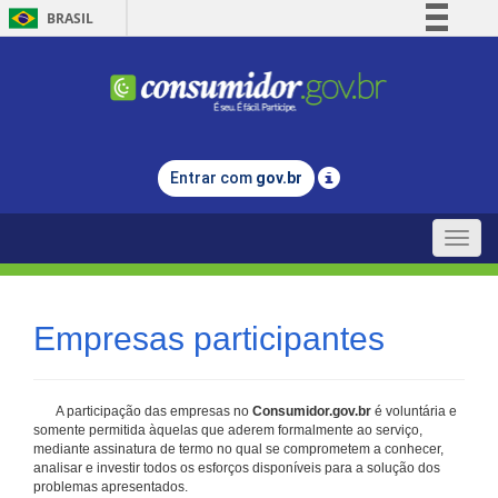
BRASIL
Simplifique!
Comunica BR
Participe
Acesso à informação
Entrar com
gov.br
Legislação
Canais
Toggle
naviga
Empresas participantes
A participação das empresas no
Consumidor.gov.br
é voluntária e
somente permitida àquelas que aderem formalmente ao serviço,
mediante assinatura de termo no qual se comprometem a conhecer,
analisar e investir todos os esforços disponíveis para a solução dos
problemas apresentados.