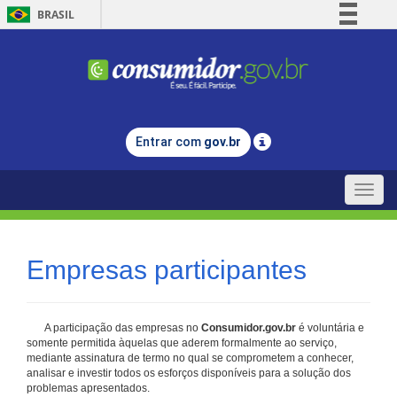
BRASIL
Simplifique!
Comunica BR
Participe
Acesso à informação
Entrar com
gov.br
Legislação
Canais
Toggle
naviga
Empresas participantes
A participação das empresas no
Consumidor.gov.br
é voluntária e
somente permitida àquelas que aderem formalmente ao serviço,
mediante assinatura de termo no qual se comprometem a conhecer,
analisar e investir todos os esforços disponíveis para a solução dos
problemas apresentados.