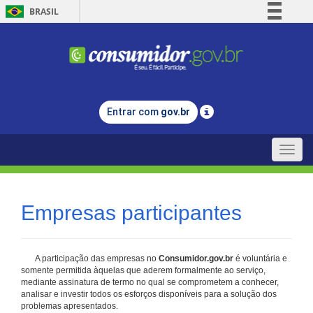
BRASIL
Simplifique!
Comunica BR
Participe
Acesso à informação
Entrar com
gov.br
Legislação
Canais
Toggle
naviga
Empresas participantes
A participação das empresas no
Consumidor.gov.br
é voluntária e
somente permitida àquelas que aderem formalmente ao serviço,
mediante assinatura de termo no qual se comprometem a conhecer,
analisar e investir todos os esforços disponíveis para a solução dos
problemas apresentados.