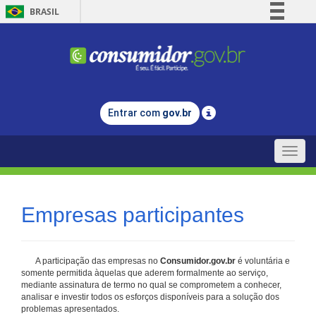
BRASIL
Simplifique!
Comunica BR
Participe
Acesso à informação
Entrar com
gov.br
Legislação
Canais
Toggle
naviga
Empresas participantes
A participação das empresas no
Consumidor.gov.br
é voluntária e
somente permitida àquelas que aderem formalmente ao serviço,
mediante assinatura de termo no qual se comprometem a conhecer,
analisar e investir todos os esforços disponíveis para a solução dos
problemas apresentados.