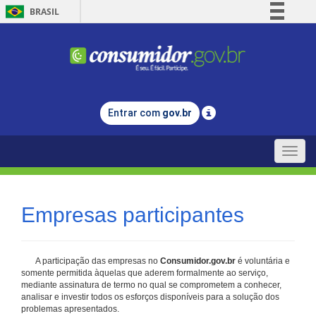
BRASIL
Simplifique!
Comunica BR
Participe
Acesso à informação
Entrar com
gov.br
Legislação
Canais
Toggle
naviga
Empresas participantes
A participação das empresas no
Consumidor.gov.br
é voluntária e
somente permitida àquelas que aderem formalmente ao serviço,
mediante assinatura de termo no qual se comprometem a conhecer,
analisar e investir todos os esforços disponíveis para a solução dos
problemas apresentados.