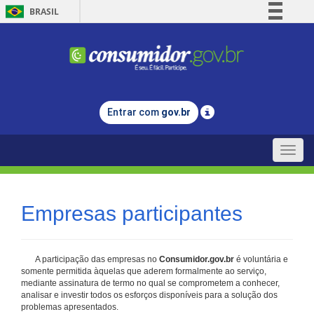
BRASIL
Simplifique!
Comunica BR
Participe
Acesso à informação
Entrar com
gov.br
Legislação
Canais
Toggle
naviga
Empresas participantes
A participação das empresas no
Consumidor.gov.br
é voluntária e
somente permitida àquelas que aderem formalmente ao serviço,
mediante assinatura de termo no qual se comprometem a conhecer,
analisar e investir todos os esforços disponíveis para a solução dos
problemas apresentados.