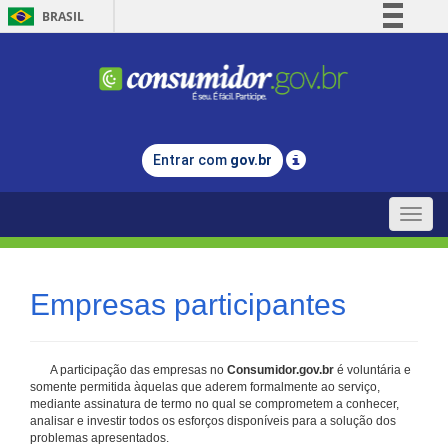
BRASIL
Simplifique!
Comunica BR
Participe
Acesso à informação
Entrar com
gov.br
Legislação
Canais
Toggle
naviga
Empresas participantes
A participação das empresas no
Consumidor.gov.br
é voluntária e
somente permitida àquelas que aderem formalmente ao serviço,
mediante assinatura de termo no qual se comprometem a conhecer,
analisar e investir todos os esforços disponíveis para a solução dos
problemas apresentados.