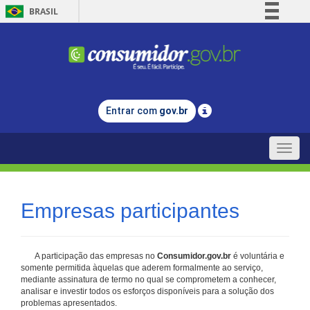
BRASIL
Simplifique!
Comunica BR
Participe
Acesso à informação
Entrar com
gov.br
Legislação
Canais
Toggle
naviga
Empresas participantes
A participação das empresas no
Consumidor.gov.br
é voluntária e
somente permitida àquelas que aderem formalmente ao serviço,
mediante assinatura de termo no qual se comprometem a conhecer,
analisar e investir todos os esforços disponíveis para a solução dos
problemas apresentados.