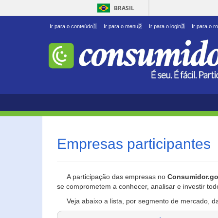
BRASIL
Ir para o conteúdo
1
Ir para o menu
2
Ir para o login
3
Ir para o r
Empresas participantes
A participação das empresas no
Consumidor.go
se comprometem a conhecer, analisar e investir tod
Veja abaixo a lista, por segmento de mercado, d