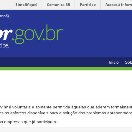
Simplifique!
Comunica BR
Participe
Acesso à infor
odapé
4
Início
Sob
v.br
é voluntária e somente permitida àquelas que aderem formalmente
os os esforços disponíveis para a solução dos problemas apresentado
as empresas que já participam: