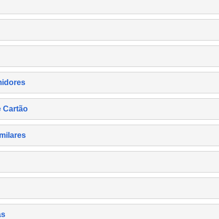
midores
e Cartão
milares
as