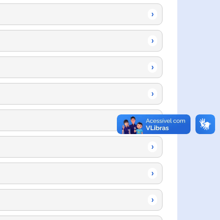
›
›
›
›
›
›
›
›