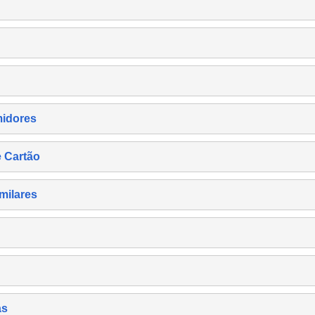
midores
e Cartão
milares
as