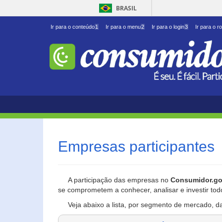
BRASIL
Ir para o conteúdo
1
Ir para o menu
2
Ir para o login
3
Ir para o r
Empresas participantes
A participação das empresas no
Consumidor.go
se comprometem a conhecer, analisar e investir tod
Veja abaixo a lista, por segmento de mercado, d