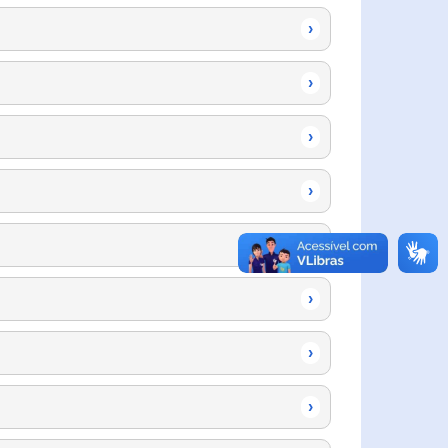
›
›
›
›
›
›
›
›