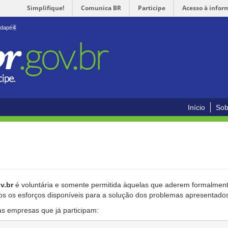
Simplifique!
Comunica BR
Participe
Acesso à infor
odapé
4
Início
Sob
v.br
é voluntária e somente permitida àquelas que aderem formalmente
os os esforços disponíveis para a solução dos problemas apresentado
as empresas que já participam: