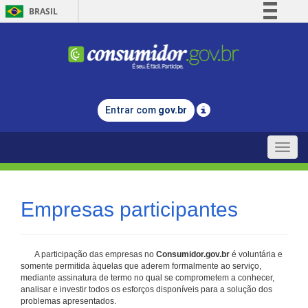
BRASIL
Simplifique!
Comunica BR
Participe
Acesso à informação
Entrar com
gov.br
Legislação
Canais
Toggle
naviga
Empresas participantes
A participação das empresas no
Consumidor.gov.br
é voluntária e
somente permitida àquelas que aderem formalmente ao serviço,
mediante assinatura de termo no qual se comprometem a conhecer,
analisar e investir todos os esforços disponíveis para a solução dos
problemas apresentados.