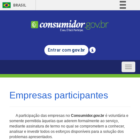
BRASIL
Simplifique!
Comunica BR
Participe
Acesso à informação
Entrar com
gov.br
Legislação
Canais
Toggle
naviga
Empresas participantes
A participação das empresas no
Consumidor.gov.br
é voluntária e
somente permitida àquelas que aderem formalmente ao serviço,
mediante assinatura de termo no qual se comprometem a conhecer,
analisar e investir todos os esforços disponíveis para a solução dos
problemas apresentados.