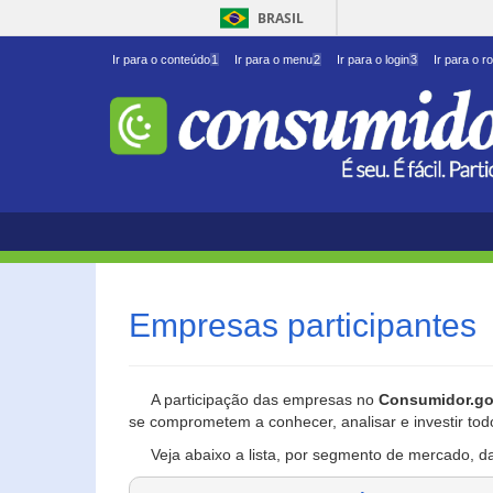
BRASIL
Ir para o conteúdo
1
Ir para o menu
2
Ir para o login
3
Ir para o r
Empresas participantes
A participação das empresas no
Consumidor.go
se comprometem a conhecer, analisar e investir tod
Veja abaixo a lista, por segmento de mercado, d