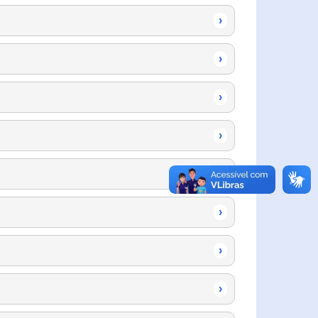
›
›
›
›
›
›
›
›