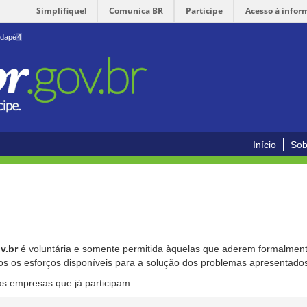
Simplifique!
Comunica BR
Participe
Acesso à infor
odapé
4
Início
Sob
v.br
é voluntária e somente permitida àquelas que aderem formalmente
os os esforços disponíveis para a solução dos problemas apresentado
as empresas que já participam: