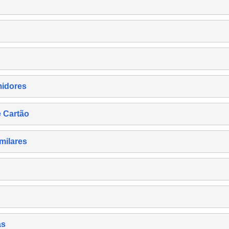
midores
e Cartão
milares
as