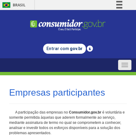
BRASIL
Simplifique!
Comunica BR
Participe
Acesso à informação
Entrar com
gov.br
Legislação
Canais
Toggle
naviga
Empresas participantes
A participação das empresas no
Consumidor.gov.br
é voluntária e
somente permitida àquelas que aderem formalmente ao serviço,
mediante assinatura de termo no qual se comprometem a conhecer,
analisar e investir todos os esforços disponíveis para a solução dos
problemas apresentados.