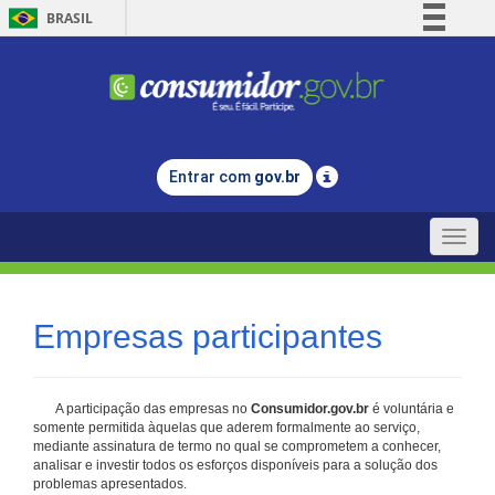
BRASIL
Simplifique!
Comunica BR
Participe
Acesso à informação
Entrar com
gov.br
Legislação
Canais
Toggle
naviga
Empresas participantes
A participação das empresas no
Consumidor.gov.br
é voluntária e
somente permitida àquelas que aderem formalmente ao serviço,
mediante assinatura de termo no qual se comprometem a conhecer,
analisar e investir todos os esforços disponíveis para a solução dos
problemas apresentados.