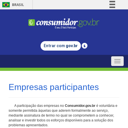
BRASIL
Simplifique!
Comunica BR
Participe
Acesso à informação
Entrar com
gov.br
Legislação
Canais
Toggle
naviga
Empresas participantes
A participação das empresas no
Consumidor.gov.br
é voluntária e
somente permitida àquelas que aderem formalmente ao serviço,
mediante assinatura de termo no qual se comprometem a conhecer,
analisar e investir todos os esforços disponíveis para a solução dos
problemas apresentados.