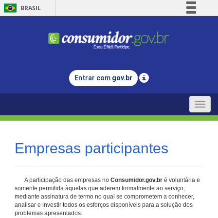
BRASIL
Simplifique!
Comunica BR
Participe
Acesso à informação
Entrar com
gov.br
Legislação
Canais
Toggle
naviga
Empresas participantes
A participação das empresas no
Consumidor.gov.br
é voluntária e
somente permitida àquelas que aderem formalmente ao serviço,
mediante assinatura de termo no qual se comprometem a conhecer,
analisar e investir todos os esforços disponíveis para a solução dos
problemas apresentados.