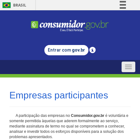
BRASIL
Simplifique!
Comunica BR
Participe
Acesso à informação
Entrar com
gov.br
Legislação
Canais
Toggle
naviga
Empresas participantes
A participação das empresas no
Consumidor.gov.br
é voluntária e
somente permitida àquelas que aderem formalmente ao serviço,
mediante assinatura de termo no qual se comprometem a conhecer,
analisar e investir todos os esforços disponíveis para a solução dos
problemas apresentados.