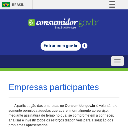
BRASIL
Simplifique!
Comunica BR
Participe
Acesso à informação
Entrar com
gov.br
Legislação
Canais
Toggle
naviga
Empresas participantes
A participação das empresas no
Consumidor.gov.br
é voluntária e
somente permitida àquelas que aderem formalmente ao serviço,
mediante assinatura de termo no qual se comprometem a conhecer,
analisar e investir todos os esforços disponíveis para a solução dos
problemas apresentados.