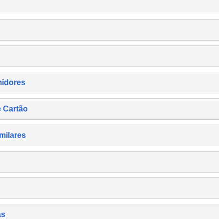
midores
e Cartão
milares
as