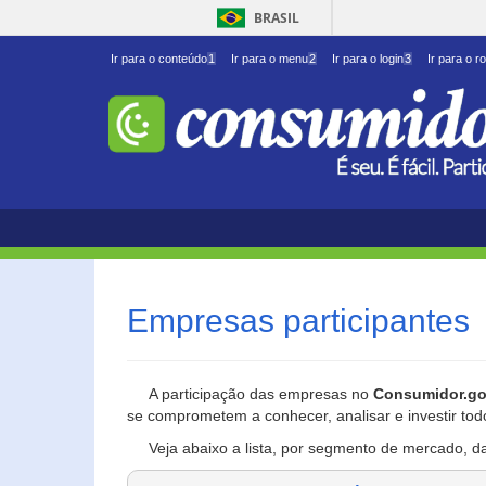
BRASIL
Ir para o conteúdo
1
Ir para o menu
2
Ir para o login
3
Ir para o r
Empresas participantes
A participação das empresas no
Consumidor.go
se comprometem a conhecer, analisar e investir tod
Veja abaixo a lista, por segmento de mercado, d