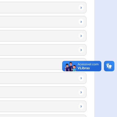
›
›
›
›
›
›
›
›