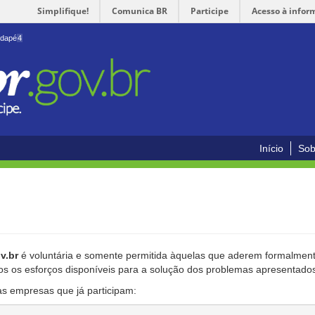
Simplifique!
Comunica BR
Participe
Acesso à infor
odapé
4
Início
Sob
v.br
é voluntária e somente permitida àquelas que aderem formalmente
os os esforços disponíveis para a solução dos problemas apresentado
as empresas que já participam: