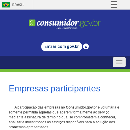
BRASIL
Simplifique!
Comunica BR
Participe
Acesso à informação
Entrar com
gov.br
Legislação
Canais
Toggle
naviga
Empresas participantes
A participação das empresas no
Consumidor.gov.br
é voluntária e
somente permitida àquelas que aderem formalmente ao serviço,
mediante assinatura de termo no qual se comprometem a conhecer,
analisar e investir todos os esforços disponíveis para a solução dos
problemas apresentados.