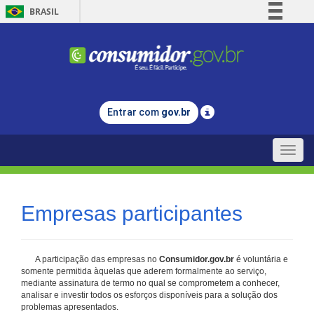
BRASIL
Simplifique!
Comunica BR
Participe
Acesso à informação
Entrar com
gov.br
Legislação
Canais
Toggle
naviga
Empresas participantes
A participação das empresas no
Consumidor.gov.br
é voluntária e
somente permitida àquelas que aderem formalmente ao serviço,
mediante assinatura de termo no qual se comprometem a conhecer,
analisar e investir todos os esforços disponíveis para a solução dos
problemas apresentados.