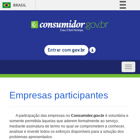
BRASIL
Simplifique!
Comunica BR
Participe
Acesso à informação
Entrar com
gov.br
Legislação
Canais
Toggle
naviga
Empresas participantes
A participação das empresas no
Consumidor.gov.br
é voluntária e
somente permitida àquelas que aderem formalmente ao serviço,
mediante assinatura de termo no qual se comprometem a conhecer,
analisar e investir todos os esforços disponíveis para a solução dos
problemas apresentados.