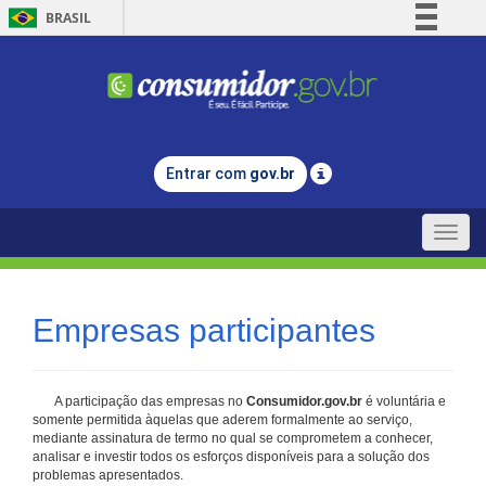
BRASIL
Simplifique!
Comunica BR
Participe
Acesso à informação
Entrar com
gov.br
Legislação
Canais
Toggle
naviga
Empresas participantes
A participação das empresas no
Consumidor.gov.br
é voluntária e
somente permitida àquelas que aderem formalmente ao serviço,
mediante assinatura de termo no qual se comprometem a conhecer,
analisar e investir todos os esforços disponíveis para a solução dos
problemas apresentados.