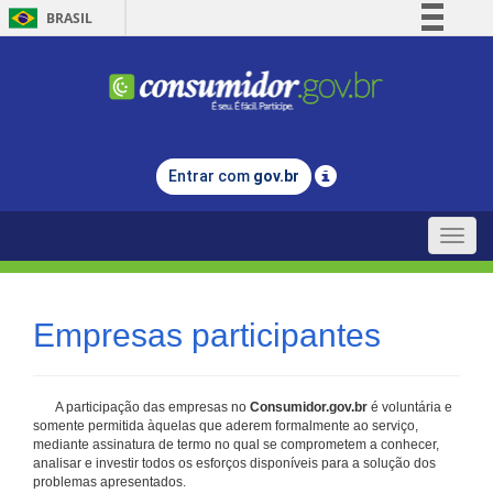
BRASIL
Simplifique!
Comunica BR
Participe
Acesso à informação
Entrar com
gov.br
Legislação
Canais
Toggle
naviga
Empresas participantes
A participação das empresas no
Consumidor.gov.br
é voluntária e
somente permitida àquelas que aderem formalmente ao serviço,
mediante assinatura de termo no qual se comprometem a conhecer,
analisar e investir todos os esforços disponíveis para a solução dos
problemas apresentados.