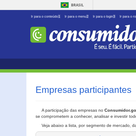
BRASIL
Ir para o conteúdo
1
Ir para o menu
2
Ir para o login
3
Ir para o r
Empresas participantes
A participação das empresas no
Consumidor.go
se comprometem a conhecer, analisar e investir tod
Veja abaixo a lista, por segmento de mercado, d