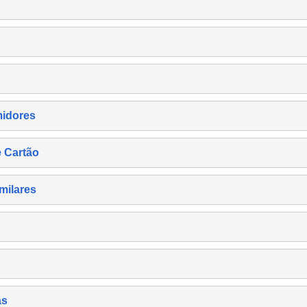
midores
e Cartão
milares
as