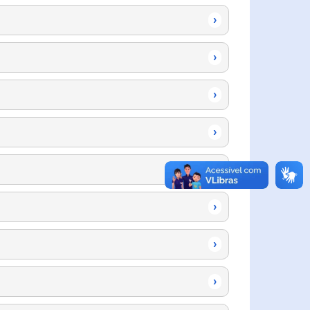
›
›
›
›
›
›
›
›