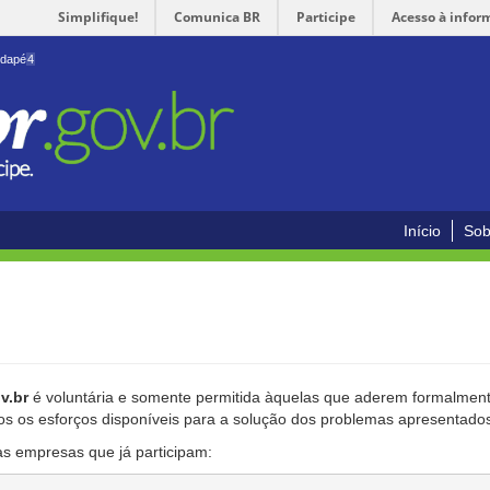
Simplifique!
Comunica BR
Participe
Acesso à infor
odapé
4
Início
Sob
v.br
é voluntária e somente permitida àquelas que aderem formalmente
os os esforços disponíveis para a solução dos problemas apresentado
as empresas que já participam: