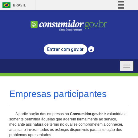
BRASIL
Simplifique!
Comunica BR
Participe
Acesso à informação
Entrar com
gov.br
Legislação
Canais
Toggle
naviga
Empresas participantes
A participação das empresas no
Consumidor.gov.br
é voluntária e
somente permitida àquelas que aderem formalmente ao serviço,
mediante assinatura de termo no qual se comprometem a conhecer,
analisar e investir todos os esforços disponíveis para a solução dos
problemas apresentados.