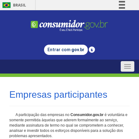
BRASIL
Simplifique!
Comunica BR
Participe
Acesso à informação
Entrar com
gov.br
Legislação
Canais
Toggle
naviga
Empresas participantes
A participação das empresas no
Consumidor.gov.br
é voluntária e
somente permitida àquelas que aderem formalmente ao serviço,
mediante assinatura de termo no qual se comprometem a conhecer,
analisar e investir todos os esforços disponíveis para a solução dos
problemas apresentados.