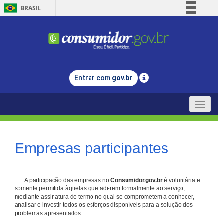
BRASIL
Simplifique!
Comunica BR
Participe
Acesso à informação
Entrar com
gov.br
Legislação
Canais
Toggle
naviga
Empresas participantes
A participação das empresas no
Consumidor.gov.br
é voluntária e
somente permitida àquelas que aderem formalmente ao serviço,
mediante assinatura de termo no qual se comprometem a conhecer,
analisar e investir todos os esforços disponíveis para a solução dos
problemas apresentados.