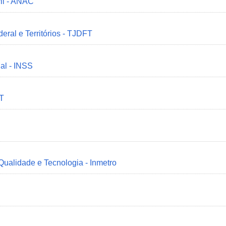
il - ANAC
deral e Territórios - TJDFT
ial - INSS
MT
 Qualidade e Tecnologia - Inmetro