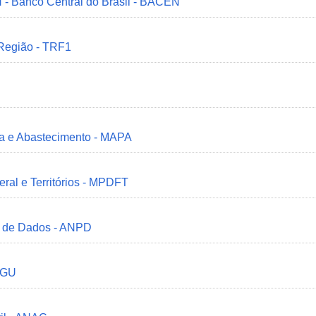
 - Banco Central do Brasil - BACEN
 Região - TRF1
ria e Abastecimento - MAPA
deral e Territórios - MPDFT
o de Dados - ANPD
 CGU