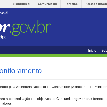
Simplifique!
Comunica BR
Participe
Acesso à infor
odapé
4
Início
Sob
onitoramento
rado pela Secretaria Nacional do Consumidor (Senacon) - do Ministéri
ara a concretização dos objetivos do Consumidor.gov.br, que fornece 
umidores.