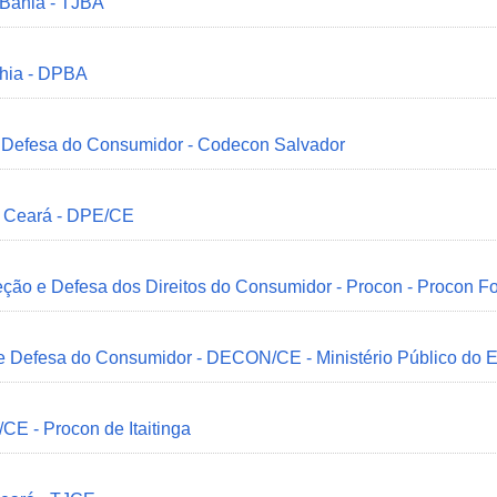
 Bahia - TJBA
ahia - DPBA
 e Defesa do Consumidor - Codecon Salvador
o Ceará - DPE/CE
ção e Defesa dos Direitos do Consumidor - Procon - Procon Fo
 e Defesa do Consumidor - DECON/CE - Ministério Público do
/CE - Procon de Itaitinga