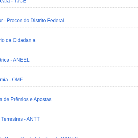
Ceará - TJCE
r - Procon do Distrito Federal
ério da Cidadania
trica - ANEEL
omia - OME
ia de Prêmios e Apostas
 Terrestres - ANTT