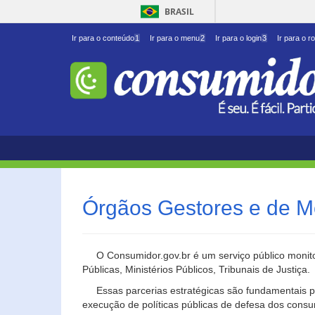
BRASIL
Ir para o conteúdo
1
Ir para o menu
2
Ir para o login
3
Ir para o r
Órgãos Gestores e de M
O Consumidor.gov.br é um serviço público monito
Públicas, Ministérios Públicos, Tribunais de Justiça.
Essas parcerias estratégicas são fundamentais p
execução de políticas públicas de defesa dos cons