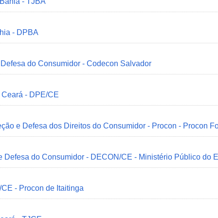
 Bahia - TJBA
ahia - DPBA
 e Defesa do Consumidor - Codecon Salvador
o Ceará - DPE/CE
ção e Defesa dos Direitos do Consumidor - Procon - Procon Fo
 e Defesa do Consumidor - DECON/CE - Ministério Público do
/CE - Procon de Itaitinga