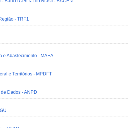
 - Banco Central do Brasil - BACEN
 Região - TRF1
ria e Abastecimento - MAPA
deral e Territórios - MPDFT
o de Dados - ANPD
 CGU