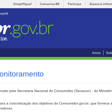
Simplifique!
Comunica BR
Participe
Acesso à infor
odapé
4
Início
Sob
onitoramento
rado pela Secretaria Nacional do Consumidor (Senacon) - do Ministéri
ara a concretização dos objetivos do Consumidor.gov.br, que fornece 
umidores.