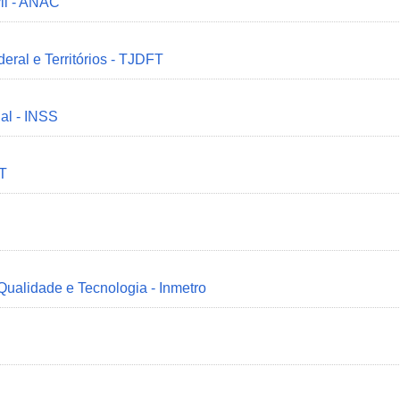
il - ANAC
deral e Territórios - TJDFT
ial - INSS
MT
 Qualidade e Tecnologia - Inmetro