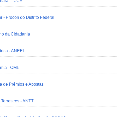
Ceará - TJCE
r - Procon do Distrito Federal
ério da Cidadania
trica - ANEEL
omia - OME
ia de Prêmios e Apostas
 Terrestres - ANTT