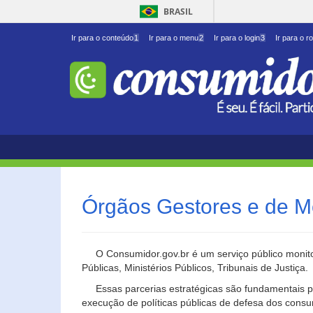
BRASIL
Ir para o conteúdo
1
Ir para o menu
2
Ir para o login
3
Ir para o r
Órgãos Gestores e de M
O Consumidor.gov.br é um serviço público monito
Públicas, Ministérios Públicos, Tribunais de Justiça.
Essas parcerias estratégicas são fundamentais p
execução de políticas públicas de defesa dos cons