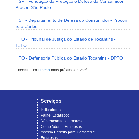
SP - Fundação de Proteção e Defesa do Consumidor -
Procon São Paulo
SP - Departamento de Defesa do Consumidor - Procon
São Carlos
TO - Tribunal de Justiça do Estado de Tocantins -
TJTO
TO - Defensoria Pública do Estado Tocantins - DPTO
Encontre um
Procon
mais próximo de você.
Serviços
Indicadores
Painel Estatístico
Não encontrei a empresa
Como Aderir - Empresas
Acesso Restrito para Gestores e
Empresas