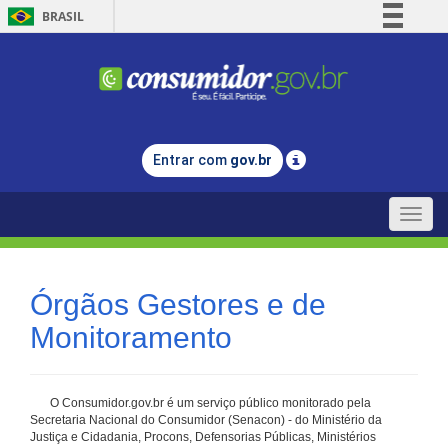
BRASIL
Simplifique!
Comunica BR
Participe
Acesso à informação
Entrar com
gov.br
Legislação
Canais
Toggle
naviga
Órgãos Gestores e de
Monitoramento
O Consumidor.gov.br é um serviço público monitorado pela
Secretaria Nacional do Consumidor (Senacon) - do Ministério da
Justiça e Cidadania, Procons, Defensorias Públicas, Ministérios