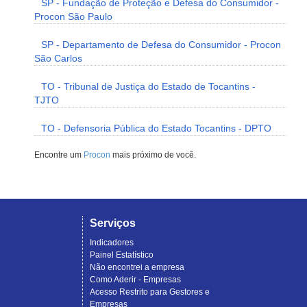
SP - Fundação de Proteção e Defesa do Consumidor -
Procon São Paulo
SP - Departamento de Defesa do Consumidor - Procon
São Carlos
TO - Tribunal de Justiça do Estado de Tocantins -
TJTO
TO - Defensoria Pública do Estado Tocantins - DPTO
Encontre um
Procon
mais próximo de você.
Serviços
Indicadores
Painel Estatístico
Não encontrei a empresa
Como Aderir - Empresas
Acesso Restrito para Gestores e
Empresas