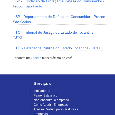
SP - Fundação de Proteção e Defesa do Consumidor -
Procon São Paulo
SP - Departamento de Defesa do Consumidor - Procon
São Carlos
TO - Tribunal de Justiça do Estado de Tocantins -
TJTO
TO - Defensoria Pública do Estado Tocantins - DPTO
Encontre um
Procon
mais próximo de você.
Serviços
Indicadores
Painel Estatístico
Não encontrei a empresa
Como Aderir - Empresas
Acesso Restrito para Gestores e
Empresas