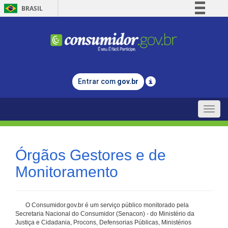
BRASIL
Simplifique!
Comunica BR
Participe
Acesso à informação
Entrar com
gov.br
Legislação
Canais
Toggle
naviga
Órgãos Gestores e de
Monitoramento
O Consumidor.gov.br é um serviço público monitorado pela
Secretaria Nacional do Consumidor (Senacon) - do Ministério da
Justiça e Cidadania, Procons, Defensorias Públicas, Ministérios