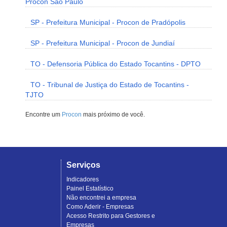
Procon São Paulo
SP - Prefeitura Municipal - Procon de Pradópolis
SP - Prefeitura Municipal - Procon de Jundiaí
TO - Defensoria Pública do Estado Tocantins - DPTO
TO - Tribunal de Justiça do Estado de Tocantins -
TJTO
Encontre um
Procon
mais próximo de você.
Serviços
Indicadores
Painel Estatístico
Não encontrei a empresa
Como Aderir - Empresas
Acesso Restrito para Gestores e
Empresas