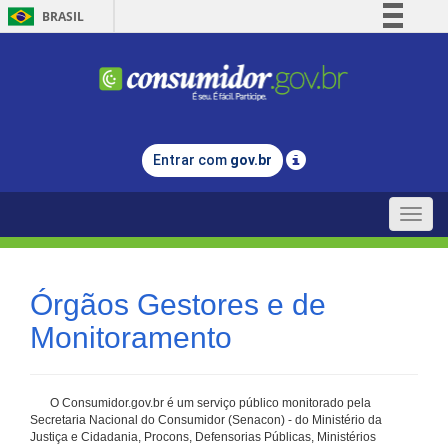
BRASIL
Simplifique!
Comunica BR
Participe
Acesso à informação
Entrar com
gov.br
Legislação
Canais
Toggle
naviga
Órgãos Gestores e de
Monitoramento
O Consumidor.gov.br é um serviço público monitorado pela
Secretaria Nacional do Consumidor (Senacon) - do Ministério da
Justiça e Cidadania, Procons, Defensorias Públicas, Ministérios