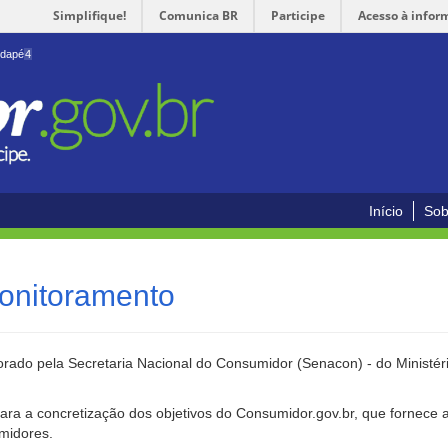
Simplifique!
Comunica BR
Participe
Acesso à infor
odapé
4
Início
Sob
onitoramento
rado pela Secretaria Nacional do Consumidor (Senacon) - do Ministéri
ara a concretização dos objetivos do Consumidor.gov.br, que fornece 
umidores.