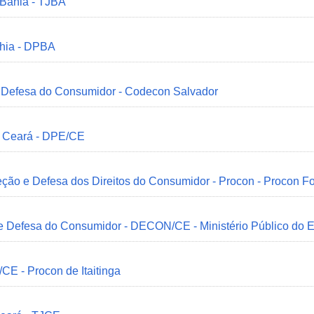
 Bahia - TJBA
ahia - DPBA
 e Defesa do Consumidor - Codecon Salvador
o Ceará - DPE/CE
ção e Defesa dos Direitos do Consumidor - Procon - Procon Fo
 e Defesa do Consumidor - DECON/CE - Ministério Público do
/CE - Procon de Itaitinga