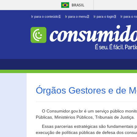
BRASIL
Ir para o conteúdo
1
Ir para o menu
2
Ir para o login
3
Ir para o r
Órgãos Gestores e de M
O Consumidor.gov.br é um serviço público monito
Públicas, Ministérios Públicos, Tribunais de Justiça.
Essas parcerias estratégicas são fundamentais p
execução de políticas públicas de defesa dos cons