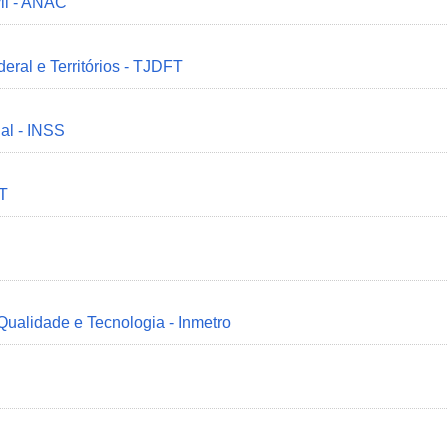
il - ANAC
deral e Territórios - TJDFT
ial - INSS
MT
 Qualidade e Tecnologia - Inmetro