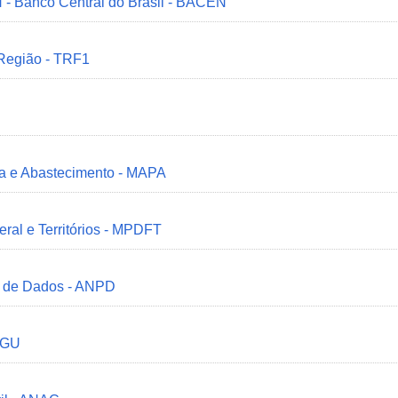
 - Banco Central do Brasil - BACEN
 Região - TRF1
ria e Abastecimento - MAPA
deral e Territórios - MPDFT
o de Dados - ANPD
 CGU