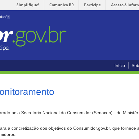
Simplifique!
Comunica BR
Participe
Acesso à infor
odapé
4
Início
Sob
onitoramento
rado pela Secretaria Nacional do Consumidor (Senacon) - do Ministéri
ara a concretização dos objetivos do Consumidor.gov.br, que fornece 
umidores.