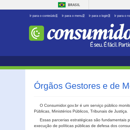
BRASIL
Ir para o conteúdo
1
Ir para o menu
2
Ir para o login
3
Ir para o r
Órgãos Gestores e de M
O Consumidor.gov.br é um serviço público monito
Públicas, Ministérios Públicos, Tribunais de Justiça.
Essas parcerias estratégicas são fundamentais p
execução de políticas públicas de defesa dos cons