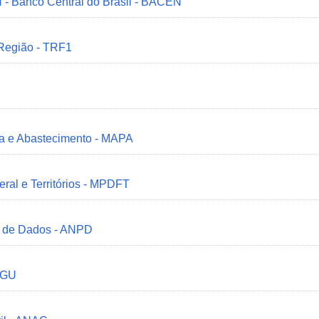
 - Banco Central do Brasil - BACEN
 Região - TRF1
ria e Abastecimento - MAPA
deral e Territórios - MPDFT
o de Dados - ANPD
 CGU