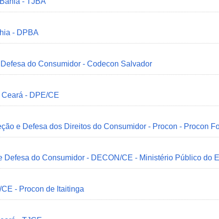
 Bahia - TJBA
ahia - DPBA
 e Defesa do Consumidor - Codecon Salvador
o Ceará - DPE/CE
ção e Defesa dos Direitos do Consumidor - Procon - Procon Fo
 e Defesa do Consumidor - DECON/CE - Ministério Público do
/CE - Procon de Itaitinga