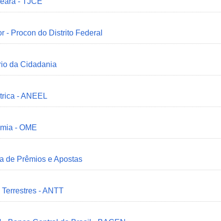
Ceará - TJCE
r - Procon do Distrito Federal
ério da Cidadania
trica - ANEEL
omia - OME
ia de Prêmios e Apostas
 Terrestres - ANTT