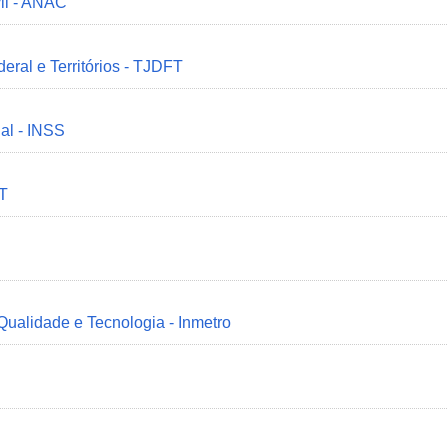
il - ANAC
deral e Territórios - TJDFT
ial - INSS
MT
 Qualidade e Tecnologia - Inmetro