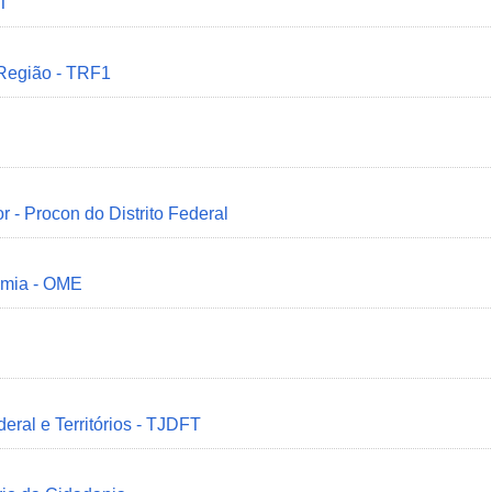
MT
 Região - TRF1
r - Procon do Distrito Federal
omia - OME
deral e Territórios - TJDFT