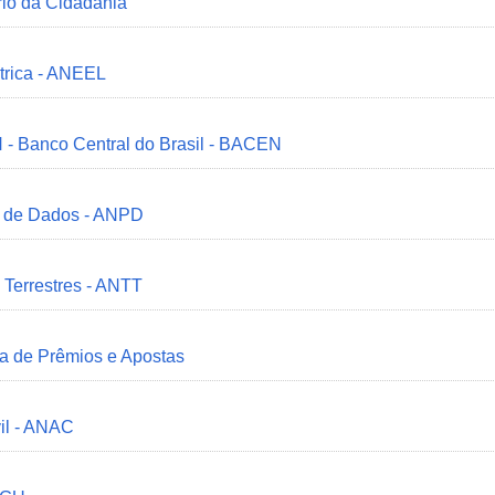
ério da Cidadania
trica - ANEEL
 - Banco Central do Brasil - BACEN
o de Dados - ANPD
 Terrestres - ANTT
ia de Prêmios e Apostas
il - ANAC