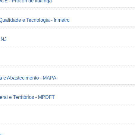
/CE - Procon de Itaitinga
 Qualidade e Tecnologia - Inmetro
CNJ
ria e Abastecimento - MAPA
deral e Territórios - MPDFT