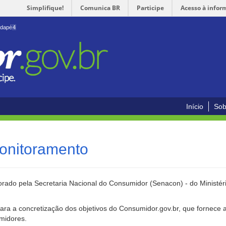
Simplifique!
Comunica BR
Participe
Acesso à infor
odapé
4
Início
Sob
onitoramento
rado pela Secretaria Nacional do Consumidor (Senacon) - do Ministéri
ara a concretização dos objetivos do Consumidor.gov.br, que fornece 
umidores.