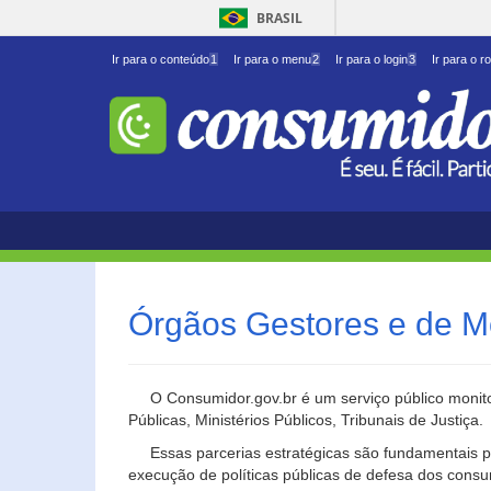
BRASIL
Ir para o conteúdo
1
Ir para o menu
2
Ir para o login
3
Ir para o r
Órgãos Gestores e de M
O Consumidor.gov.br é um serviço público monito
Públicas, Ministérios Públicos, Tribunais de Justiça.
Essas parcerias estratégicas são fundamentais p
execução de políticas públicas de defesa dos cons