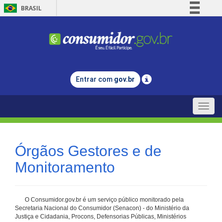
BRASIL
Simplifique!
Comunica BR
Participe
Acesso à informação
Entrar com
gov.br
Legislação
Canais
Toggle
naviga
Órgãos Gestores e de
Monitoramento
O Consumidor.gov.br é um serviço público monitorado pela
Secretaria Nacional do Consumidor (Senacon) - do Ministério da
Justiça e Cidadania, Procons, Defensorias Públicas, Ministérios