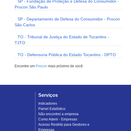
SP - Fundação de Proteção e Defesa do Consumidor -
Procon São Paulo
SP - Departamento de Defesa do Consumidor - Procon
São Carlos
TO - Tribunal de Justiça do Estado de Tocantins -
TJTO
TO - Defensoria Pública do Estado Tocantins - DPTO
Encontre um
Procon
mais próximo de você.
Serviços
Indicadores
Painel Estatístico
Não encontrei a empresa
Como Aderir - Empresas
Acesso Restrito para Gestores e
Empresas