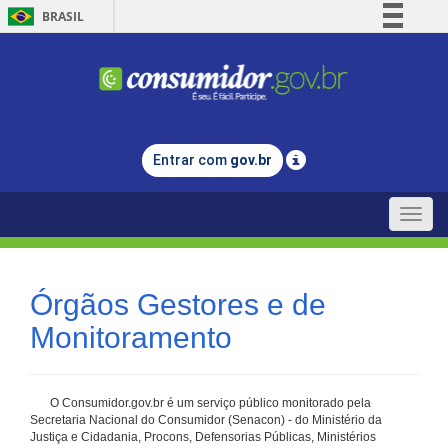
BRASIL
Simplifique!
Comunica BR
Participe
Acesso à informação
Entrar com
gov.br
Legislação
Canais
Toggle
naviga
Órgãos Gestores e de
Monitoramento
O Consumidor.gov.br é um serviço público monitorado pela
Secretaria Nacional do Consumidor (Senacon) - do Ministério da
Justiça e Cidadania, Procons, Defensorias Públicas, Ministérios