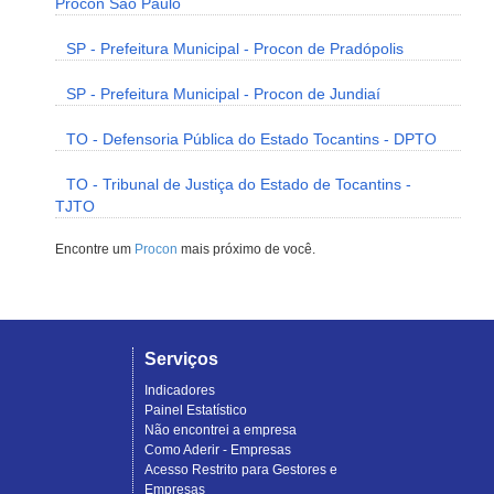
Procon São Paulo
SP - Prefeitura Municipal - Procon de Pradópolis
SP - Prefeitura Municipal - Procon de Jundiaí
TO - Defensoria Pública do Estado Tocantins - DPTO
TO - Tribunal de Justiça do Estado de Tocantins -
TJTO
Encontre um
Procon
mais próximo de você.
Serviços
Indicadores
Painel Estatístico
Não encontrei a empresa
Como Aderir - Empresas
Acesso Restrito para Gestores e
Empresas